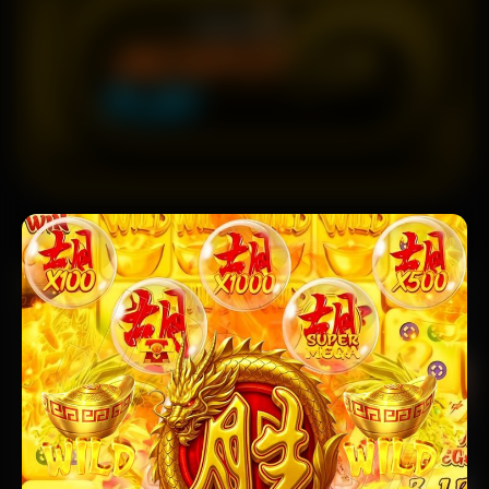
IDR
JACKPOT
PLAY
GAME POPULER
Fortune of Olympus
Treasures of Aztec
Fortune Gems
Legacy of Kong Maxways
Wanted Dead or a Wild
FORTUNE GARUDA 500
NEKO X NEKO