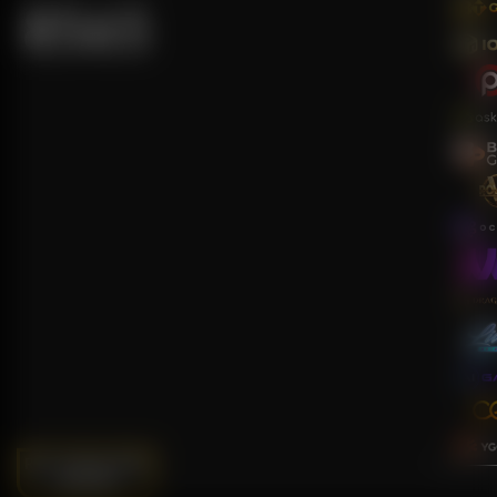
8565
2,692,000.00
Gates of
Olympus
Super
Scatter
p****3
IDR
2,549,000.00
Mahjong
Ways 2
erix****4
IDR
2,190,600.00
Gates of
Olympus
Super
Scatter
p****3
IDR
Rab, 18-Feb-2026
00.00.00
1,563,750.00